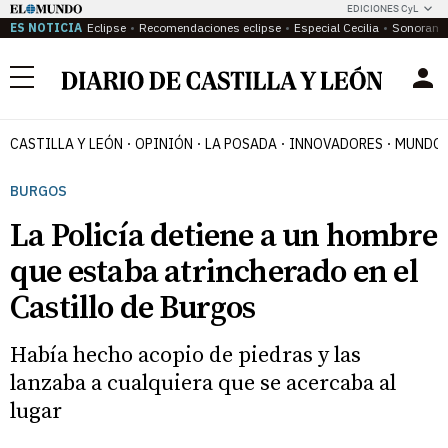
EDICIONES CyL
ES NOTICIA
Eclipse
Recomendaciones eclipse
Especial Cecilia
Sonoram
Menú
CASTILLA Y LEÓN
OPINIÓN
LA POSADA
INNOVADORES
MUNDO 
BURGOS
La Policía detiene a un hombre
que estaba atrincherado en el
Castillo de Burgos
Había hecho acopio de piedras y las
lanzaba a cualquiera que se acercaba al
lugar