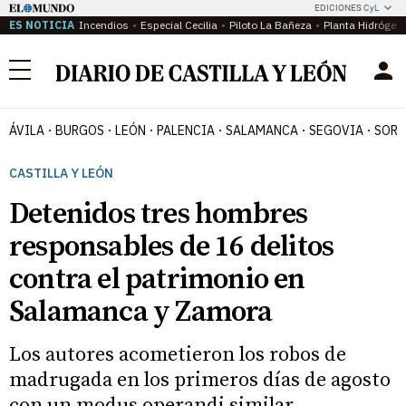
EDICIONES CyL
ES NOTICIA
Incendios
Especial Cecilia
Piloto La Bañeza
Planta Hidrógen
Menú
ÁVILA
BURGOS
LEÓN
PALENCIA
SALAMANCA
SEGOVIA
SORI
CASTILLA Y LEÓN
Detenidos tres hombres
responsables de 16 delitos
contra el patrimonio en
Salamanca y Zamora
Los autores acometieron los robos de
madrugada en los primeros días de agosto
con un modus operandi similar