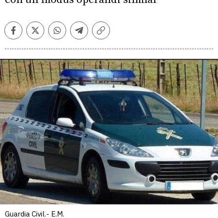
Facebook
Twitter
Whatsapp
Telegram
Copiar
enlace
Guardia Civil.- E.M.