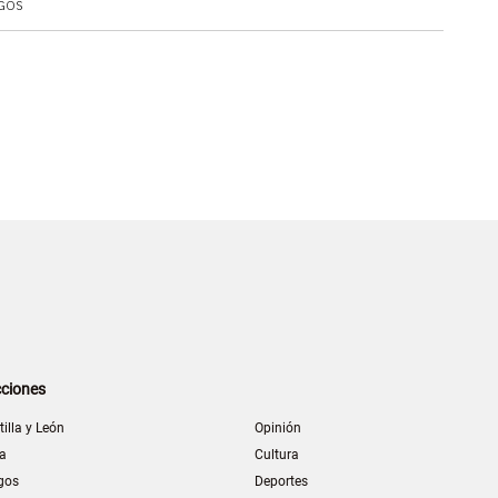
GOS
ciones
tilla y León
Opinión
la
Cultura
gos
Deportes