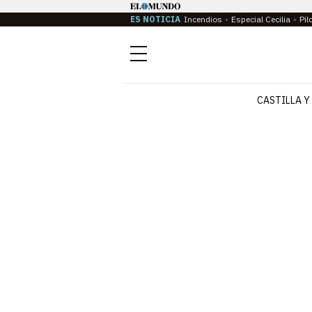
ES NOTICIA
Incendios
Especial Cecilia
Pil
Menú
CASTILLA Y