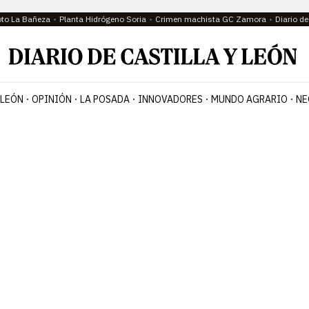
oto La Bañeza
Planta Hidrógeno Soria
Crimen machista GC Zamora
Diario d
 LEÓN
OPINIÓN
LA POSADA
INNOVADORES
MUNDO AGRARIO
NE