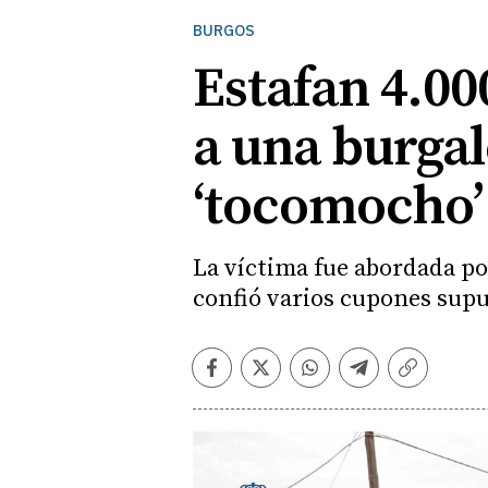
BURGOS
Estafan 4.00
a una burgal
‘tocomocho’
La víctima fue abordada po
confió varios cupones sup
Facebook
Twitter
Whatsapp
Telegram
Copiar
enlace