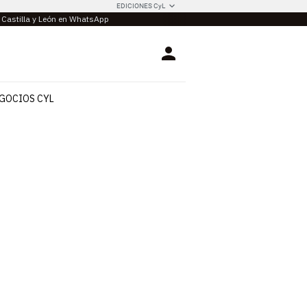
EDICIONES CyL
e Castilla y León en WhatsApp
Login
GOCIOS CYL