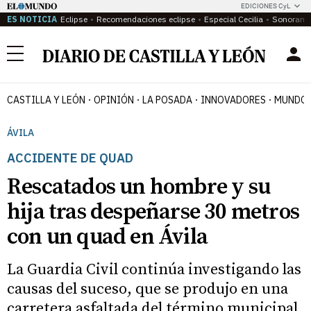
EDICIONES CyL
ES NOTICIA
Eclipse
Recomendaciones eclipse
Especial Cecilia
Sonoram
Menú
CASTILLA Y LEÓN
OPINIÓN
LA POSADA
INNOVADORES
MUNDO 
ÁVILA
ACCIDENTE DE QUAD
Rescatados un hombre y su
hija tras despeñarse 30 metros
con un quad en Ávila
La Guardia Civil continúa investigando las
causas del suceso, que se produjo en una
carretera asfaltada del término municipal