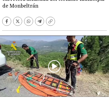
de Monbeltrán
Facebook
Twitter
Whatsapp
Telegram
Copiar
enlace