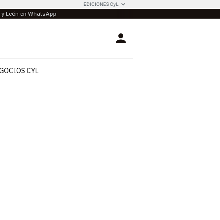
EDICIONES CyL
la y León en WhatsApp
Login
GOCIOS CYL