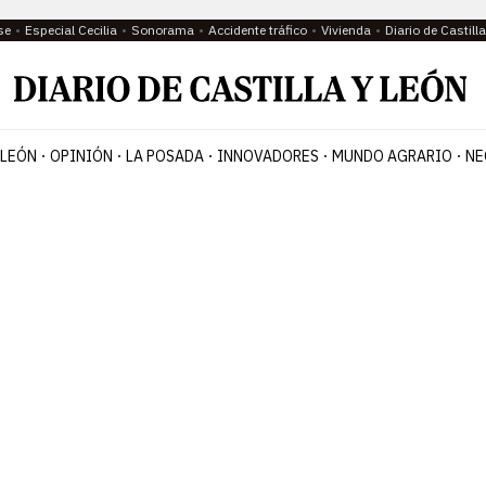
se
Especial Cecilia
Sonorama
Accidente tráfico
Vivienda
Diario de Castil
 LEÓN
OPINIÓN
LA POSADA
INNOVADORES
MUNDO AGRARIO
NE