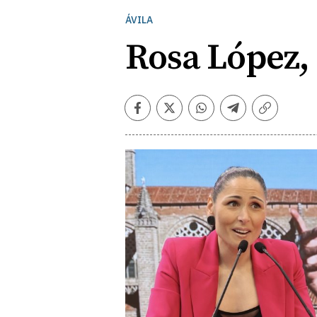
ÁVILA
Rosa López,
Facebook
Twitter
Whatsapp
Telegram
Copiar
enlace