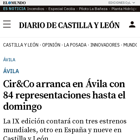
EDICIONES CyL
ES NOTICIA
Incendios
Especial Cecilia
Piloto La Bañeza
Planta Hidrógen
Menú
CASTILLA Y LEÓN
OPINIÓN
LA POSADA
INNOVADORES
MUNDO 
ÁVILA
ÁVILA
Cir&Co arranca en Ávila con
84 representaciones hasta el
domingo
La IX edición contará con tres estrenos
mundiales, otro en España y nueve en
Castilla y León