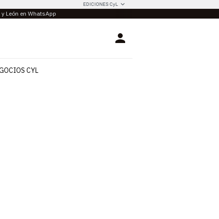
EDICIONES CyL
la y León en WhatsApp
Login
GOCIOS CYL