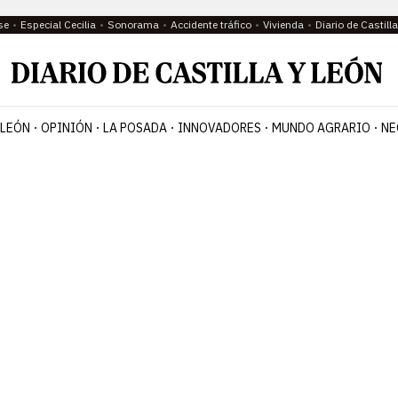
se
Especial Cecilia
Sonorama
Accidente tráfico
Vivienda
Diario de Castil
 LEÓN
OPINIÓN
LA POSADA
INNOVADORES
MUNDO AGRARIO
NE