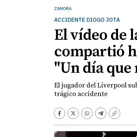
ZAMORA
ACCIDENTE DIOGO JOTA
El vídeo de 
compartió ho
"Un día que
El jugador del Liverpool s
trágico accidente
Facebook
Twitter
Whatsapp
Telegram
Copiar
enlace