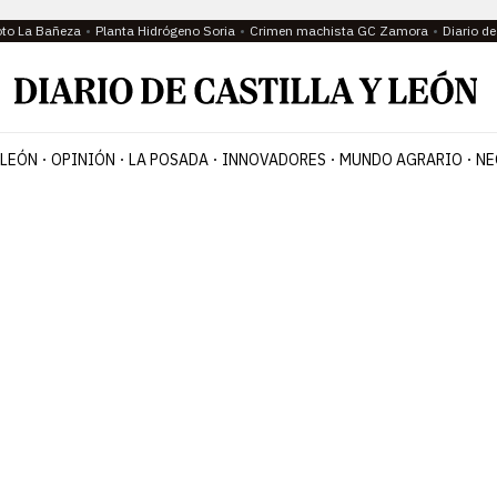
oto La Bañeza
Planta Hidrógeno Soria
Crimen machista GC Zamora
Diario d
 LEÓN
OPINIÓN
LA POSADA
INNOVADORES
MUNDO AGRARIO
NE