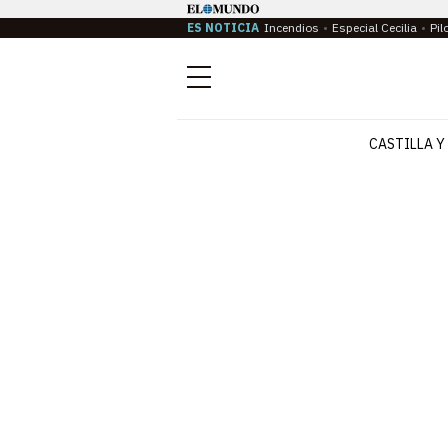
ES NOTICIA
Incendios
Especial Cecilia
Pil
Menú
CASTILLA Y