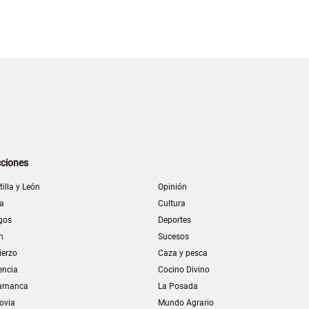
ciones
tilla y León
Opinión
la
Cultura
gos
Deportes
n
Sucesos
ierzo
Caza y pesca
encia
Cocino Divino
amanca
La Posada
ovia
Mundo Agrario