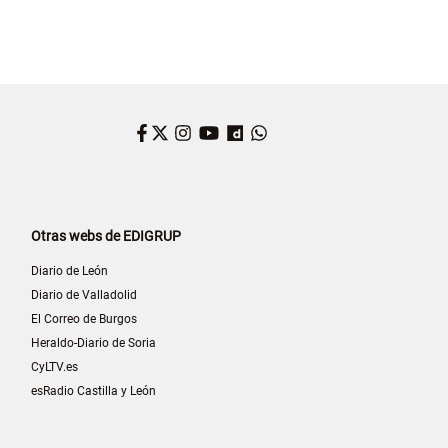
Facebook
Twitter
Instagram
YouTube
Dailymotion
WhatsApp
Otras webs de EDIGRUP
Diario de León
Diario de Valladolid
El Correo de Burgos
Heraldo-Diario de Soria
CyLTV.es
esRadio Castilla y León