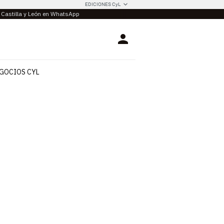
EDICIONES CyL
e Castilla y León en WhatsApp
Login
GOCIOS CYL