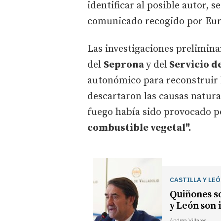
identificar al posible autor, 
comunicado recogido por Eur
Las investigaciones prelimin
del
Seprona
y del
Servicio d
autonómico para reconstruir l
descartaron las causas natural
fuego había sido provocado 
combustible vegetal".
CASTILLA Y LE
Quiñones s
y León son 
Andrea Villares