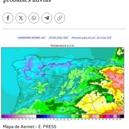
Facebook
Twitter
Whatsapp
Telegram
Copiar
enlace
Mapa de Aemet.- E. PRESS