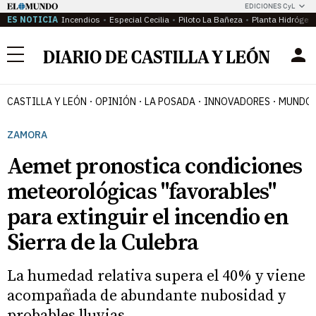
EDICIONES CyL
ES NOTICIA
Incendios
Especial Cecilia
Piloto La Bañeza
Planta Hidrógen
Menú
CASTILLA Y LEÓN
OPINIÓN
LA POSADA
INNOVADORES
MUNDO 
ZAMORA
Aemet pronostica condiciones
meteorológicas "favorables"
para extinguir el incendio en
Sierra de la Culebra
La humedad relativa supera el 40% y viene
acompañada de abundante nubosidad y
probables lluvias