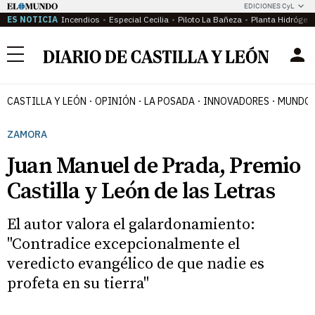
EDICIONES CyL
ES NOTICIA
Incendios
Especial Cecilia
Piloto La Bañeza
Planta Hidrógen
Menú
CASTILLA Y LEÓN
OPINIÓN
LA POSADA
INNOVADORES
MUNDO 
ZAMORA
Juan Manuel de Prada, Premio
Castilla y León de las Letras
El autor valora el galardonamiento:
"Contradice excepcionalmente el
veredicto evangélico de que nadie es
profeta en su tierra"