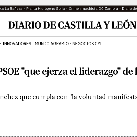
oto La Bañeza
Planta Hidrógeno Soria
Crimen machista GC Zamora
Diario d
INNOVADORES
MUNDO AGRARIO
NEGOCIOS CYL
SOE "que ejerza el liderazgo" de 
ánchez que cumpla con "la voluntad manifest