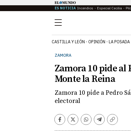
ES NOTICIA
Incendios
Especial Cecilia
Pil
Menú
CASTILLA Y LEÓN
OPINIÓN
LA POSADA
ZAMORA
Zamora 10 pide al P
Monte la Reina
Zamora 10 pide a Pedro S
electoral
Facebook
Twitter
Whatsapp
Telegram
Copiar
enlace