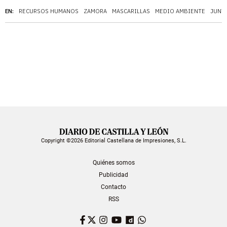
EN:
RECURSOS HUMANOS
ZAMORA
MASCARILLAS
MEDIO AMBIENTE
JUNTA
Copyright ©2026 Editorial Castellana de Impresiones, S.L.
Quiénes somos
Publicidad
Contacto
RSS
Facebook
Twitter
Instagram
YouTube
Dailymotion
WhatsApp