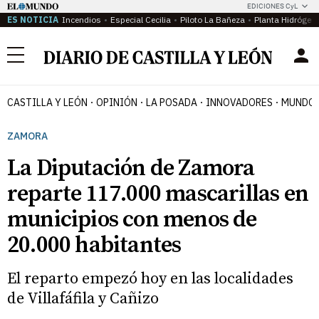
EDICIONES CyL
ES NOTICIA
Incendios
Especial Cecilia
Piloto La Bañeza
Planta Hidrógen
Menú
CASTILLA Y LEÓN
OPINIÓN
LA POSADA
INNOVADORES
MUNDO 
ZAMORA
La Diputación de Zamora
reparte 117.000 mascarillas en
municipios con menos de
20.000 habitantes
El reparto empezó hoy en las localidades
de Villafáfila y Cañizo