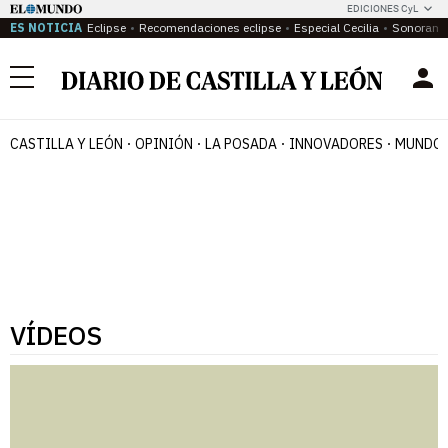
EDICIONES CyL
ES NOTICIA
Eclipse
Recomendaciones eclipse
Especial Cecilia
Sonoram
Menú
CASTILLA Y LEÓN
OPINIÓN
LA POSADA
INNOVADORES
MUNDO 
VÍDEOS