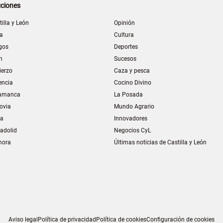
ciones
tilla y León
Opinión
la
Cultura
gos
Deportes
n
Sucesos
ierzo
Caza y pesca
encia
Cocino Divino
amanca
La Posada
ovia
Mundo Agrario
ia
Innovadores
ladolid
Negocios CyL
mora
Últimas noticias de Castilla y León
Aviso legal
Política de privacidad
Política de cookies
Configuración de cookies