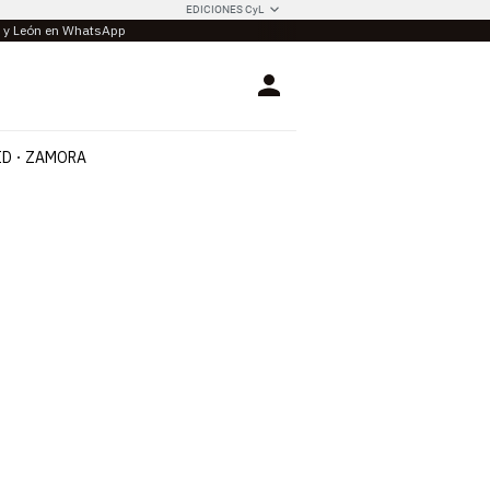
EDICIONES CyL
la y León en WhatsApp
Login
ID
ZAMORA