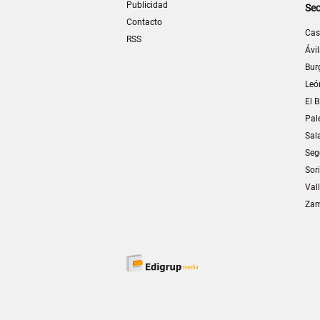
Publicidad
Sec
Contacto
Cas
RSS
Ávi
Bur
Leó
El B
Pal
Sal
Seg
Sor
Val
Za