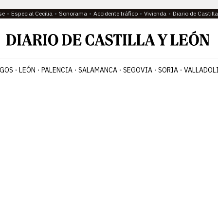
se
Especial Cecilia
Sonorama
Accidente tráfico
Vivienda
Diario de Castil
GOS
LEÓN
PALENCIA
SALAMANCA
SEGOVIA
SORIA
VALLADOL