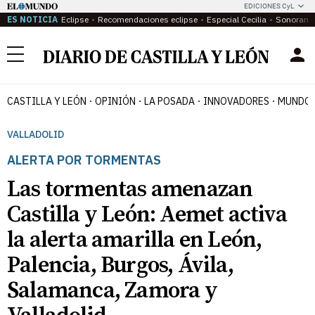
EDICIONES CyL
ES NOTICIA
Eclipse
Recomendaciones eclipse
Especial Cecilia
Sonoram
Menú
CASTILLA Y LEÓN
OPINIÓN
LA POSADA
INNOVADORES
MUNDO 
VALLADOLID
ALERTA POR TORMENTAS
Las tormentas amenazan
Castilla y León: Aemet activa
la alerta amarilla en León,
Palencia, Burgos, Ávila,
Salamanca, Zamora y