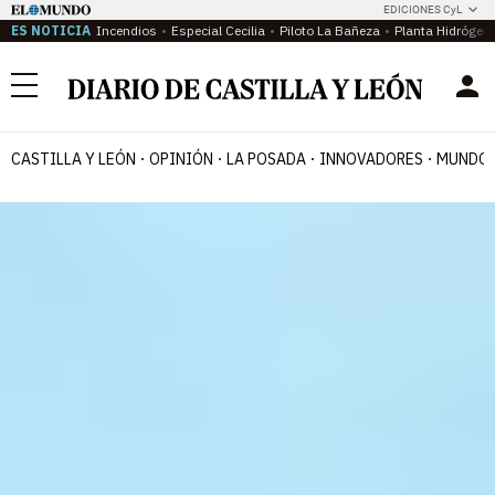
EDICIONES CyL
ES NOTICIA
Incendios
Especial Cecilia
Piloto La Bañeza
Planta Hidrógen
Menú
CASTILLA Y LEÓN
OPINIÓN
LA POSADA
INNOVADORES
MUNDO 