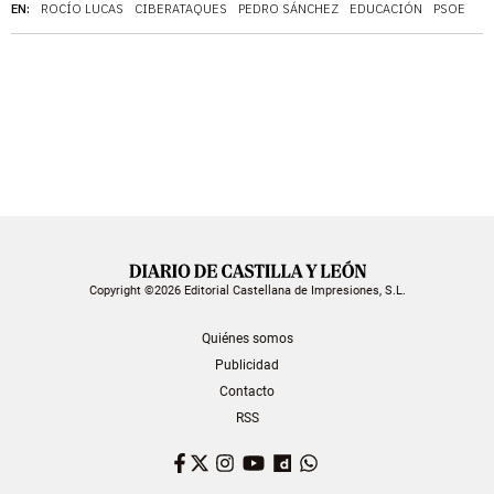
EN:
ROCÍO LUCAS
CIBERATAQUES
PEDRO SÁNCHEZ
EDUCACIÓN
PSOE
Copyright ©2026 Editorial Castellana de Impresiones, S.L.
Quiénes somos
Publicidad
Contacto
RSS
Facebook
Twitter
Instagram
YouTube
Dailymotion
WhatsApp