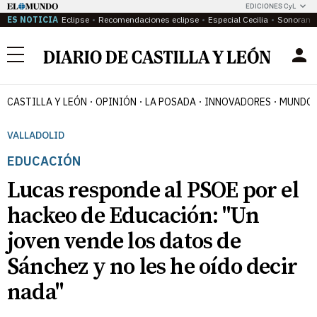
EDICIONES CyL
ES NOTICIA
Eclipse
Recomendaciones eclipse
Especial Cecilia
Sonoram
Menú
CASTILLA Y LEÓN
OPINIÓN
LA POSADA
INNOVADORES
MUNDO 
VALLADOLID
EDUCACIÓN
Lucas responde al PSOE por el
hackeo de Educación: "Un
joven vende los datos de
Sánchez y no les he oído decir
nada"