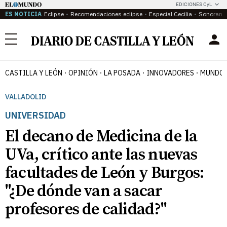
EDICIONES CyL
ES NOTICIA
Eclipse
Recomendaciones eclipse
Especial Cecilia
Sonoram
Menú
CASTILLA Y LEÓN
OPINIÓN
LA POSADA
INNOVADORES
MUNDO 
VALLADOLID
UNIVERSIDAD
El decano de Medicina de la
UVa, crítico ante las nuevas
facultades de León y Burgos:
"¿De dónde van a sacar
profesores de calidad?"