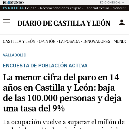
EDICIONES CyL
ES NOTICIA
Eclipse
Recomendaciones eclipse
Especial Cecilia
Sonoram
Menú
CASTILLA Y LEÓN
OPINIÓN
LA POSADA
INNOVADORES
MUNDO 
VALLADOLID
ENCUESTA DE POBLACIÓN ACTIVA
La menor cifra del paro en 14
años en Castilla y León: baja
de las 100.000 personas y deja
una tasa del 9%
La ocupación vuelve a superar el millón de