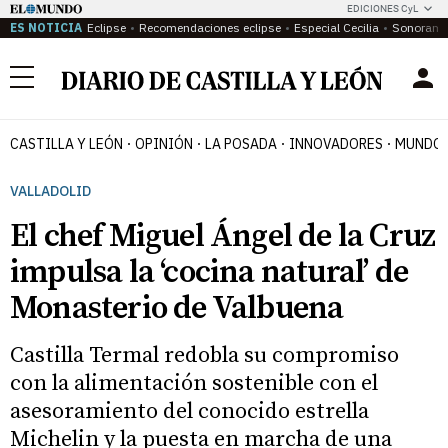
EDICIONES CyL
ES NOTICIA
Eclipse
Recomendaciones eclipse
Especial Cecilia
Sonoram
Menú
CASTILLA Y LEÓN
OPINIÓN
LA POSADA
INNOVADORES
MUNDO 
VALLADOLID
El chef Miguel Ángel de la Cruz
impulsa la ‘cocina natural’ de
Monasterio de Valbuena
Castilla Termal redobla su compromiso
con la alimentación sostenible con el
asesoramiento del conocido estrella
Michelin y la puesta en marcha de una