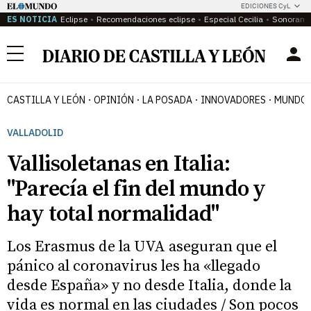
EDICIONES CyL
ES NOTICIA
Eclipse
Recomendaciones eclipse
Especial Cecilia
Sonoram
Menú
CASTILLA Y LEÓN
OPINIÓN
LA POSADA
INNOVADORES
MUNDO 
VALLADOLID
Vallisoletanas en Italia:
"Parecía el fin del mundo y
hay total normalidad"
Los Erasmus de la UVA aseguran que el
pánico al coronavirus les ha «llegado
desde España» y no desde Italia, donde la
vida es normal en las ciudades / Son pocos