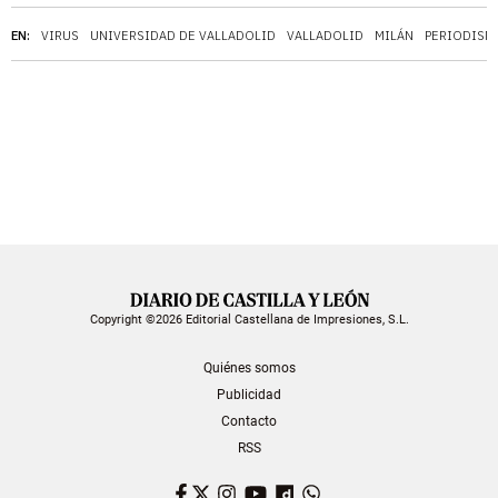
EN:
VIRUS
UNIVERSIDAD DE VALLADOLID
VALLADOLID
MILÁN
PERIODISM
Copyright ©2026 Editorial Castellana de Impresiones, S.L.
Quiénes somos
Publicidad
Contacto
RSS
Facebook
Twitter
Instagram
YouTube
Dailymotion
WhatsApp