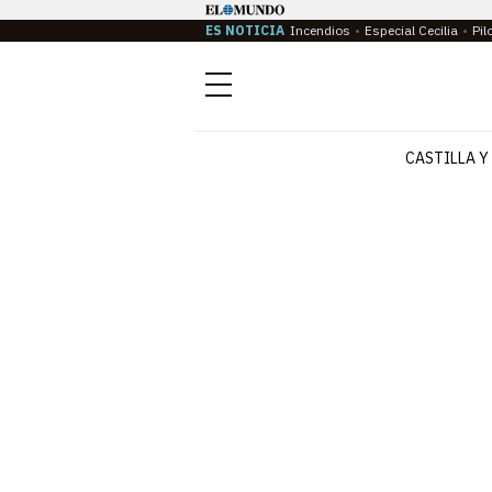
ES NOTICIA
Incendios
Especial Cecilia
Pil
Menú
CASTILLA Y