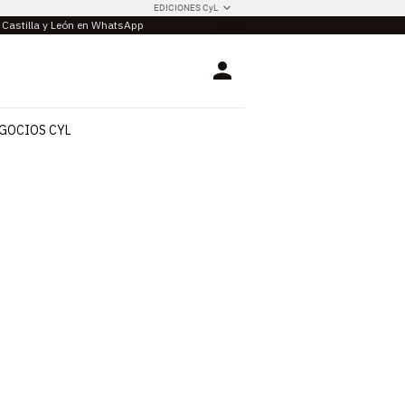
EDICIONES CyL
e Castilla y León en WhatsApp
Login
GOCIOS CYL