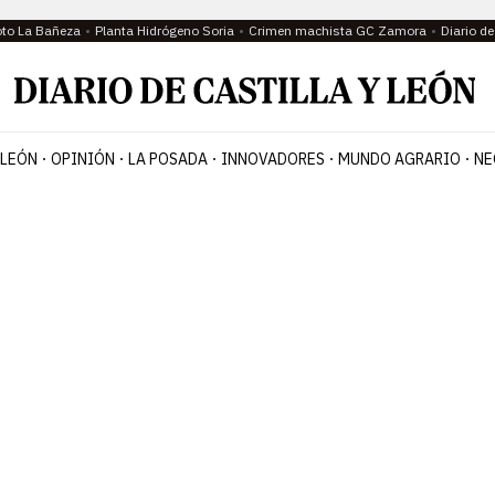
oto La Bañeza
Planta Hidrógeno Soria
Crimen machista GC Zamora
Diario d
 LEÓN
OPINIÓN
LA POSADA
INNOVADORES
MUNDO AGRARIO
NE