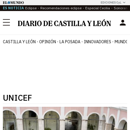
EDICIONES CyL
ES NOTICIA
Eclipse
Recomendaciones eclipse
Especial Cecilia
Sonoram
Menú
CASTILLA Y LEÓN
OPINIÓN
LA POSADA
INNOVADORES
MUNDO 
UNICEF