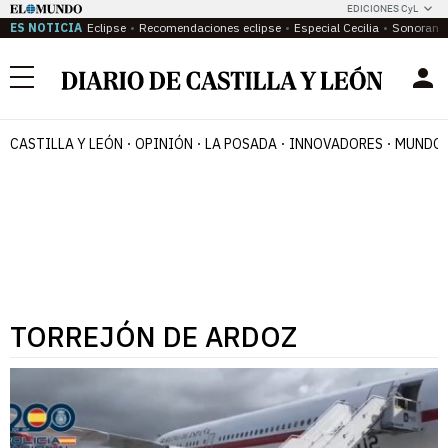
EDICIONES CyL
ES NOTICIA
Eclipse
Recomendaciones eclipse
Especial Cecilia
Sonoram
Menú
CASTILLA Y LEÓN
OPINIÓN
LA POSADA
INNOVADORES
MUNDO 
TORREJÓN DE ARDOZ