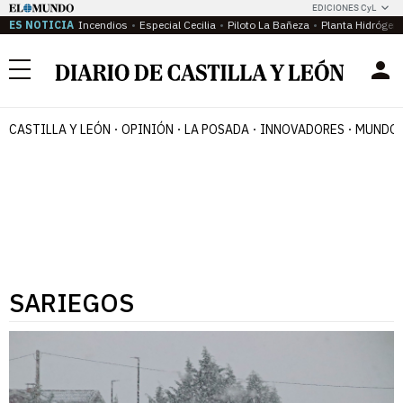
EDICIONES CyL
ES NOTICIA
Incendios
Especial Cecilia
Piloto La Bañeza
Planta Hidrógen
Menú
CASTILLA Y LEÓN
OPINIÓN
LA POSADA
INNOVADORES
MUNDO 
SARIEGOS