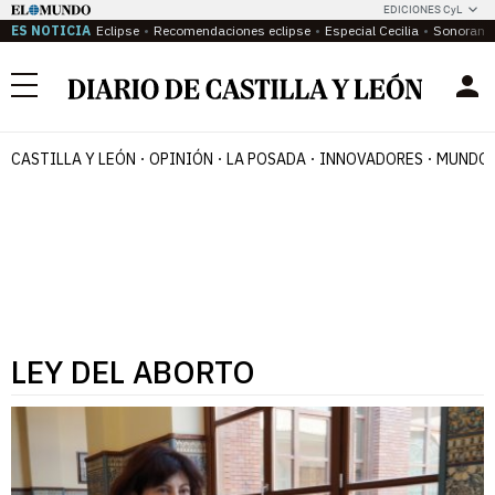
EDICIONES CyL
ES NOTICIA
Eclipse
Recomendaciones eclipse
Especial Cecilia
Sonoram
Menú
CASTILLA Y LEÓN
OPINIÓN
LA POSADA
INNOVADORES
MUNDO 
LEY DEL ABORTO