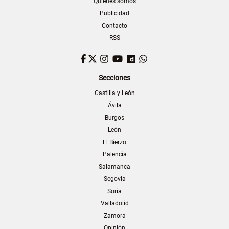
Quiénes somos
Publicidad
Contacto
RSS
Facebook
Twitter
Instagram
YouTube
Dailymotion
WhatsApp
Secciones
Castilla y León
Ávila
Burgos
León
El Bierzo
Palencia
Salamanca
Segovia
Soria
Valladolid
Zamora
Opinión