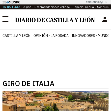
EDICIONES CyL
ES NOTICIA
Eclipse
Recomendaciones eclipse
Especial Cecilia
Sonoram
Menú
CASTILLA Y LEÓN
OPINIÓN
LA POSADA
INNOVADORES
MUNDO 
GIRO DE ITALIA