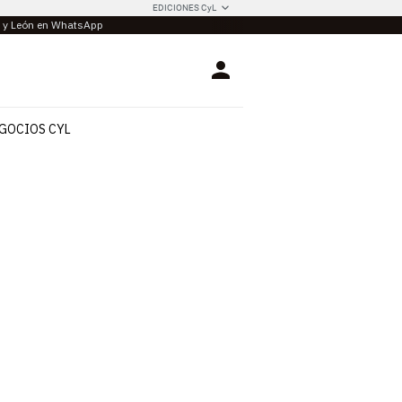
EDICIONES CyL
la y León en WhatsApp
Login
GOCIOS CYL