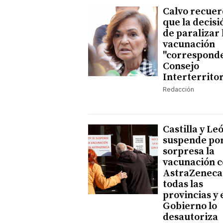
Calvo recue
que la decisi
de paralizar 
vacunación
"corresponde
Consejo
Interterritor
Redacción
Castilla y Le
suspende po
sorpresa la
vacunación 
AstraZeneca
todas las
provincias y 
Gobierno lo
desautoriza