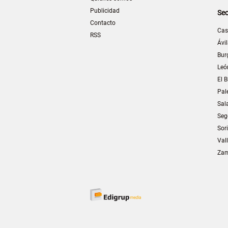
Publicidad
Sec
Contacto
Cas
RSS
Ávi
Bur
Leó
El B
Pal
Sal
Seg
Sor
Val
Za