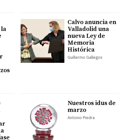
Calvo anuncia en
 la
Valladolid una
e
nueva Ley de
Memoria
Histórica
r
Guillermo Gallegos
azos
e
Nuestros idus de
á
marzo
Antonio Piedra
ar
da
fase