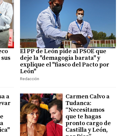
eco
El PP de León pide al PSOE que
 sus
deje la "demagogia barata" y
explique el "fiasco del Pacto por
León"
Redacción
sa a
Carmen Calvo a
levar
Tudanca:
“Necesitamos
se
que te hagas
la
pronto cargo de
ica"
Castilla y León,