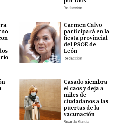
por Dios”
Redacción
ora
Carmen Calvo
rno
participará en la
con
fiesta provincial
del PSOE de
dos
León
orio
Redacción
ón
Casado siembra
n
el caos y deja a
miles de
ciudadanos a las
puertas de la
vacunación
Ricardo García