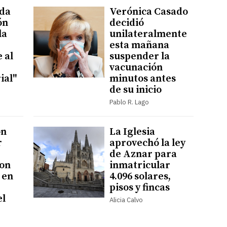
rda
Verónica Casado
ón
decidió
la
unilateralmente
esta mañana
 al
suspender la
vacunación
ial"
minutos antes
de su inicio
Pablo R. Lago
ón
La Iglesia
r
aprovechó la ley
de Aznar para
con
inmatricular
 en
4.096 solares,
pisos y fincas
el
Alicia Calvo