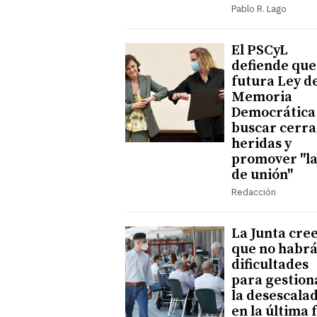
Pablo R. Lago
El PSCyL
defiende que
futura Ley d
Memoria
Democrática
buscar cerra
heridas y
promover "l
de unión"
Redacción
La Junta cre
que no habr
dificultades
para gestion
la desescala
en la última 