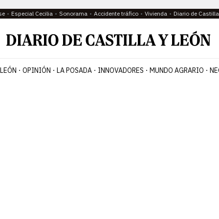
se
Especial Cecilia
Sonorama
Accidente tráfico
Vivienda
Diario de Castil
 LEÓN
OPINIÓN
LA POSADA
INNOVADORES
MUNDO AGRARIO
NE