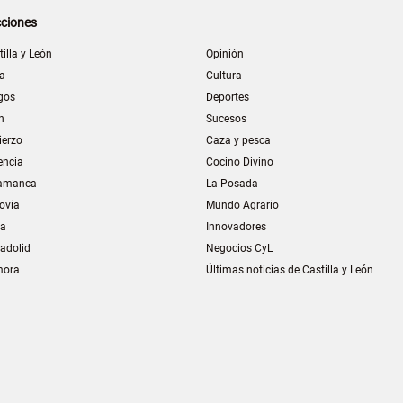
ciones
tilla y León
Opinión
la
Cultura
gos
Deportes
n
Sucesos
ierzo
Caza y pesca
encia
Cocino Divino
amanca
La Posada
ovia
Mundo Agrario
ia
Innovadores
ladolid
Negocios CyL
mora
Últimas noticias de Castilla y León