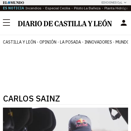
EDICIONES CyL
ES NOTICIA
Incendios
Especial Cecilia
Piloto La Bañeza
Planta Hidrógen
Menú
CASTILLA Y LEÓN
OPINIÓN
LA POSADA
INNOVADORES
MUNDO 
CARLOS SAINZ