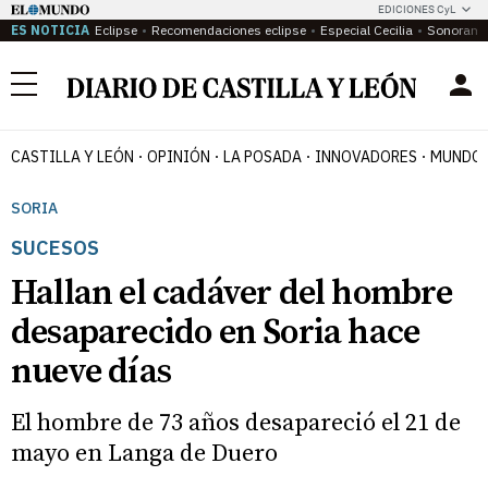
EDICIONES CyL
ES NOTICIA
Eclipse
Recomendaciones eclipse
Especial Cecilia
Sonoram
Menú
CASTILLA Y LEÓN
OPINIÓN
LA POSADA
INNOVADORES
MUNDO 
SORIA
SUCESOS
Hallan el cadáver del hombre
desaparecido en Soria hace
nueve días
El hombre de 73 años desapareció el 21 de
mayo en Langa de Duero