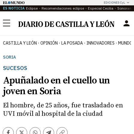
EDICIONES CyL
ES NOTICIA
Eclipse
Recomendaciones eclipse
Especial Cecilia
Sonoram
Menú
CASTILLA Y LEÓN
OPINIÓN
LA POSADA
INNOVADORES
MUNDO 
SORIA
SUCESOS
Apuñalado en el cuello un
joven en Soria
El hombre, de 25 años, fue trasladado en
UVI móvil al hospital de la ciudad