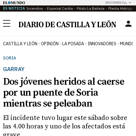
EDICIONES CyL
ES NOTICIA
Incendios
Especial Cecilia
Piloto La Bañeza
Planta Hidrógen
Menú
CASTILLA Y LEÓN
OPINIÓN
LA POSADA
INNOVADORES
MUNDO 
SORIA
GARRAY
Dos jóvenes heridos al caerse
por un puente de Soria
mientras se peleaban
El incidente tuvo lugar este sábado sobre
las 4.00 horas y uno de los afectados está
grave