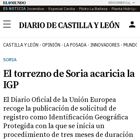
EDICIONES CyL
ES NOTICIA
Incendios
Especial Cecilia
Piloto La Bañeza
Planta Hidrógen
Menú
CASTILLA Y LEÓN
OPINIÓN
LA POSADA
INNOVADORES
MUNDO 
SORIA
El torrezno de Soria acaricia la
IGP
El Diario Oficial de la Unión Europea
recoge la publicación de solicitud de
registro como Identificación Geográfica
Protegida con la que se inicia un
procedimiento de tres meses de duración