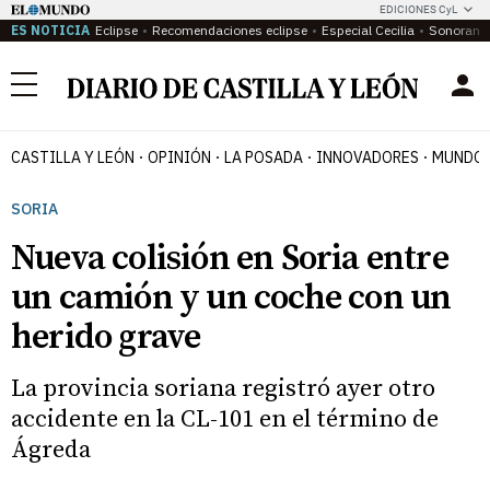
EDICIONES CyL
ES NOTICIA
Eclipse
Recomendaciones eclipse
Especial Cecilia
Sonoram
Menú
CASTILLA Y LEÓN
OPINIÓN
LA POSADA
INNOVADORES
MUNDO 
SORIA
Nueva colisión en Soria entre
un camión y un coche con un
herido grave
La provincia soriana registró ayer otro
accidente en la CL-101 en el término de
Ágreda