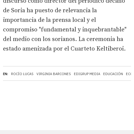
discurso como director del periódico decano
de Soria ha puesto de relevancia la
importancia de la prensa local y el
compromiso "fundamental y inquebrantable"
del medio con los sorianos. La ceremonia ha
estado amenizada por el Cuarteto Keltiberoi.
EN:
ROCÍO LUCAS
VIRGINIA BARCONES
EDIGRUP MEDIA
EDUCACIÓN
ECO