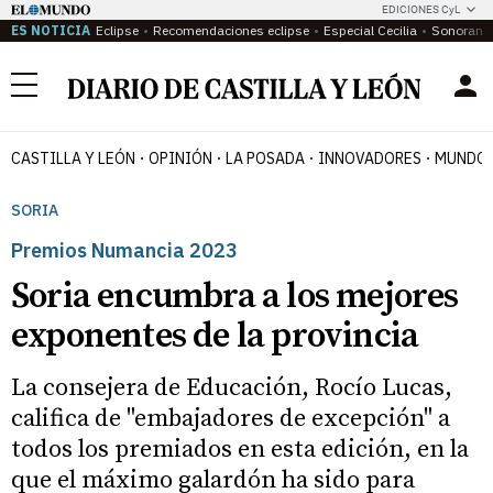
EDICIONES CyL
ES NOTICIA
Eclipse
Recomendaciones eclipse
Especial Cecilia
Sonoram
Menú
CASTILLA Y LEÓN
OPINIÓN
LA POSADA
INNOVADORES
MUNDO 
SORIA
Premios Numancia 2023
Soria encumbra a los mejores
exponentes de la provincia
La consejera de Educación, Rocío Lucas,
califica de "embajadores de excepción" a
todos los premiados en esta edición, en la
que el máximo galardón ha sido para