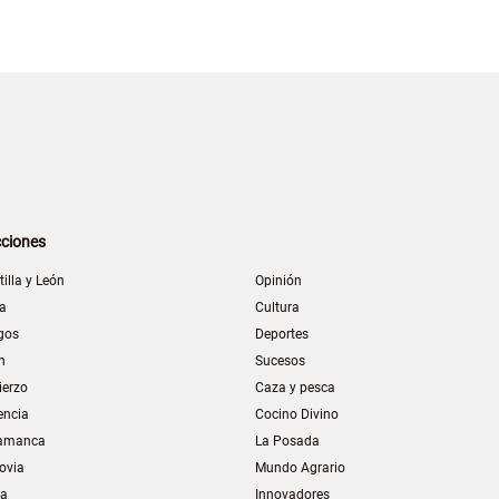
ciones
tilla y León
Opinión
la
Cultura
gos
Deportes
n
Sucesos
ierzo
Caza y pesca
encia
Cocino Divino
amanca
La Posada
ovia
Mundo Agrario
ia
Innovadores