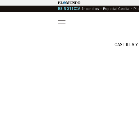
ES NOTICIA
Incendios
Especial Cecilia
Pil
Menú
CASTILLA Y