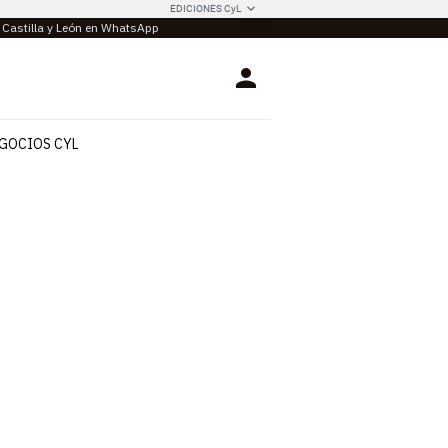
EDICIONES CyL
e Castilla y León en WhatsApp
Login
GOCIOS CYL