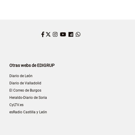
Facebook
Twitter
Instagram
YouTube
Dailymotion
WhatsApp
Otras webs de EDIGRUP
Diario de León
Diario de Valladolid
El Correo de Burgos
Heraldo-Diario de Soria
CyLTV.es
esRadio Castilla y León