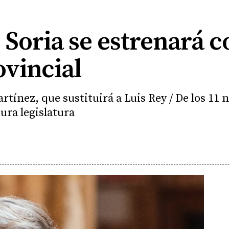
e Soria se estrenará 
ovincial
rtínez, que sustituirá a Luis Rey / De los 1
tura legislatura