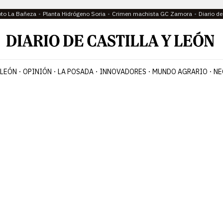
oto La Bañeza
Planta Hidrógeno Soria
Crimen machista GC Zamora
Diario d
 LEÓN
OPINIÓN
LA POSADA
INNOVADORES
MUNDO AGRARIO
NE