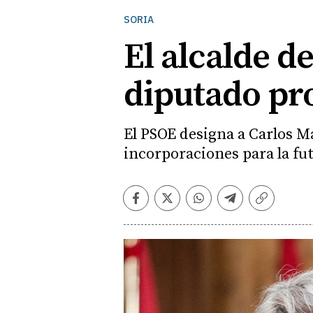
SORIA
El alcalde d
diputado pr
El PSOE designa a Carlos Ma
incorporaciones para la fu
Facebook
Twitter
Whatsapp
Telegram
Copiar
enlace