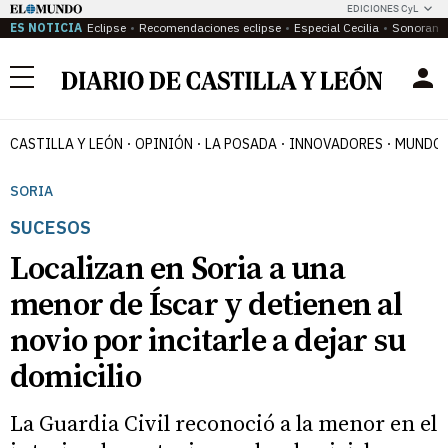
EDICIONES CyL
ES NOTICIA
Eclipse
Recomendaciones eclipse
Especial Cecilia
Sonoram
Menú
CASTILLA Y LEÓN
OPINIÓN
LA POSADA
INNOVADORES
MUNDO 
SORIA
SUCESOS
Localizan en Soria a una
menor de Íscar y detienen al
novio por incitarle a dejar su
domicilio
La Guardia Civil reconoció a la menor en el