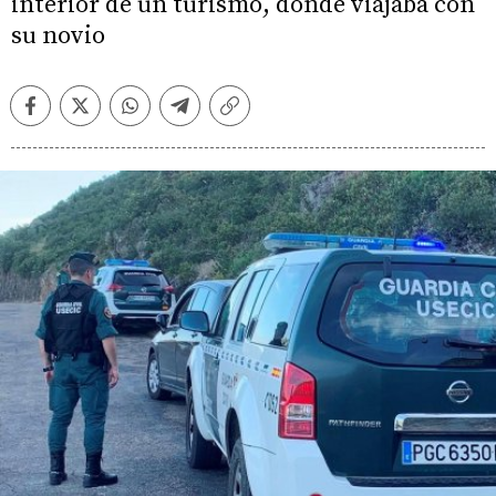
interior de un turismo, donde viajaba con
su novio
Facebook
Twitter
Whatsapp
Telegram
Copiar
enlace