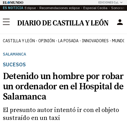
EDICIONES CyL
ES NOTICIA
Eclipse
Recomendaciones eclipse
Especial Cecilia
Sonoram
Menú
CASTILLA Y LEÓN
OPINIÓN
LA POSADA
INNOVADORES
MUNDO 
SALAMANCA
SUCESOS
Detenido un hombre por robar
un ordenador en el Hospital de
Salamanca
El presunto autor intentó ir con el objeto
sustraído en un taxi