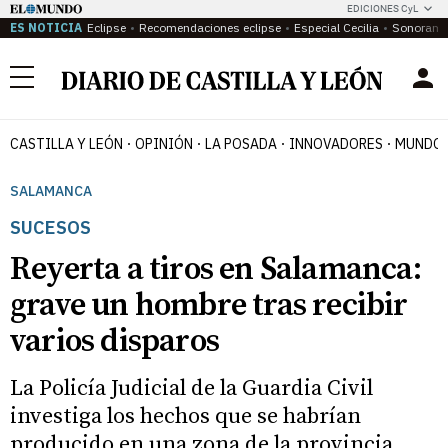
EDICIONES CyL
ES NOTICIA
Eclipse
Recomendaciones eclipse
Especial Cecilia
Sonoram
Menú
CASTILLA Y LEÓN
OPINIÓN
LA POSADA
INNOVADORES
MUNDO 
SALAMANCA
SUCESOS
Reyerta a tiros en Salamanca:
grave un hombre tras recibir
varios disparos
La Policía Judicial de la Guardia Civil
investiga los hechos que se habrían
producido en una zona de la provincia