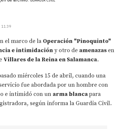
GUARDIA CIVIL
| 11:39
n el marco de la
Operación
"Pinoquinto"
ncia e intimidación
y otro de
amenazas
en
de
Villares de la Reina en Salamanca
.
pasado miércoles 15 de abril, cuando una
e servicio fue abordada por un hombre con
o e intimidó con un
arma blanca
para
registradora, según informa la Guardia Civil.