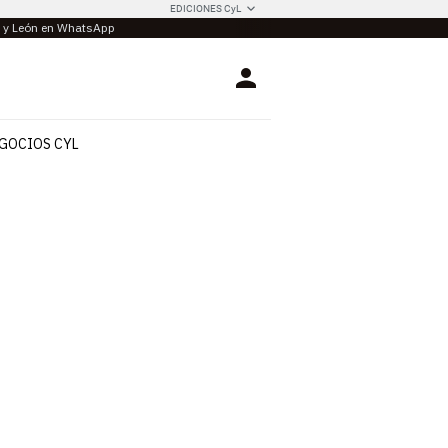
EDICIONES CyL
la y León en WhatsApp
Login
GOCIOS CYL