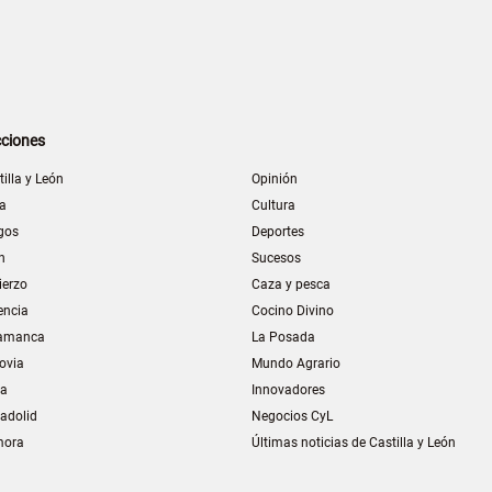
ciones
tilla y León
Opinión
la
Cultura
gos
Deportes
n
Sucesos
ierzo
Caza y pesca
encia
Cocino Divino
amanca
La Posada
ovia
Mundo Agrario
ia
Innovadores
ladolid
Negocios CyL
mora
Últimas noticias de Castilla y León