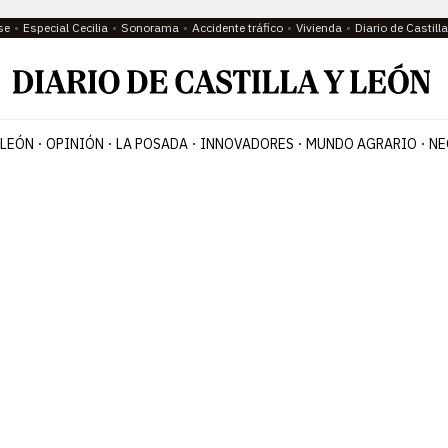
se
Especial Cecilia
Sonorama
Accidente tráfico
Vivienda
Diario de Castil
 LEÓN
OPINIÓN
LA POSADA
INNOVADORES
MUNDO AGRARIO
NE