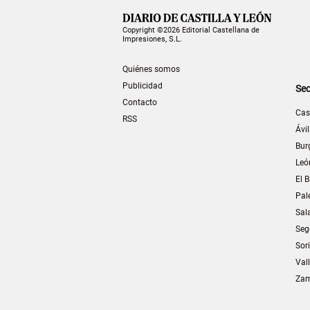
Copyright ©2026 Editorial Castellana de
Impresiones, S.L.
Quiénes somos
Publicidad
Sec
Contacto
Cas
RSS
Ávi
Bur
Leó
El B
Pal
Sal
Seg
Sor
Val
Za