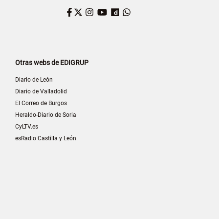
Facebook
Twitter
Instagram
YouTube
Dailymotion
WhatsApp
Otras webs de EDIGRUP
Diario de León
Diario de Valladolid
El Correo de Burgos
Heraldo-Diario de Soria
CyLTV.es
esRadio Castilla y León