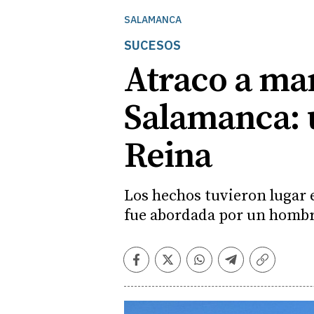
SALAMANCA
SUCESOS
Atraco a ma
Salamanca: u
Reina
Los hechos tuvieron lugar 
fue abordada por un homb
Facebook
Twitter
Whatsapp
Telegram
Copiar
enlace