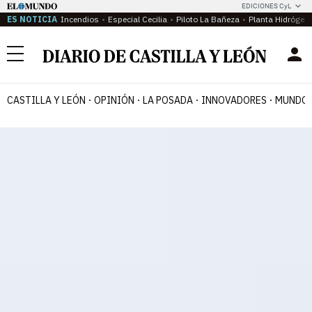
EDICIONES CyL
ES NOTICIA
Incendios
Especial Cecilia
Piloto La Bañeza
Planta Hidrógen
Menú
CASTILLA Y LEÓN
OPINIÓN
LA POSADA
INNOVADORES
MUNDO 