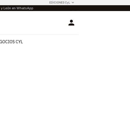
EDICIONES CyL
la y León en WhatsApp
Login
GOCIOS CYL