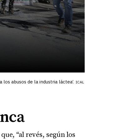
os abusos de la industria láctea’.
ICAL
anca
que, “al revés, según los