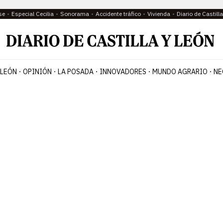
se
Especial Cecilia
Sonorama
Accidente tráfico
Vivienda
Diario de Castil
 LEÓN
OPINIÓN
LA POSADA
INNOVADORES
MUNDO AGRARIO
NE