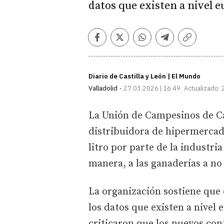
datos que existen a nivel 
Facebook
Twitter
Whatsapp
Telegram
Copiar
enlace
Diario de Castilla y León | El Mundo
Valladolid
27.03.2026 | 16:49
Actualizado:
La Unión de Campesinos de Ca
distribuidora de hipermerca
litro por parte de la industri
manera, a las ganaderías a no
La organización sostiene que
los datos que existen a nivel 
criticaron que los nuevos con