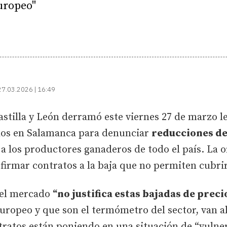
europeo"
27.03.2026 | 16:49
stilla y León derramó este viernes 27 de marzo l
dos en Salamanca para denunciar
reducciones de
a a los productores ganaderos de todo el país. La o
 firmar contratos a la baja que no permiten cubri
 el mercado
“no justifica estas bajadas de preci
europeo y que son el termómetro del sector, van a
tratos están poniendo en una situación de “vuln