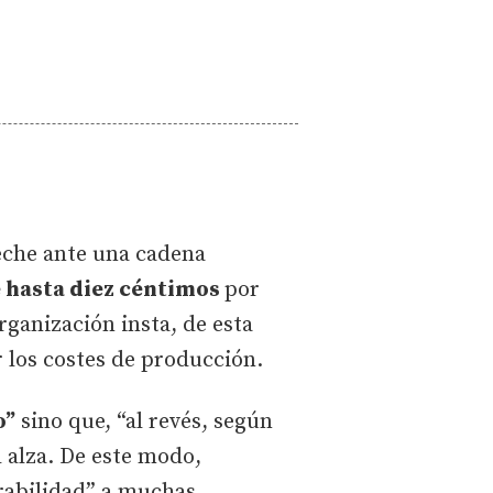
eche ante una cadena
 hasta diez céntimos
por
rganización insta, de esta
r los costes de producción.
o”
sino que, “al revés, según
l alza. De este modo,
erabilidad” a muchas