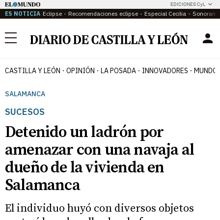
EDICIONES CyL
ES NOTICIA
Eclipse
Recomendaciones eclipse
Especial Cecilia
Sonoram
Menú
CASTILLA Y LEÓN
OPINIÓN
LA POSADA
INNOVADORES
MUNDO 
SALAMANCA
SUCESOS
Detenido un ladrón por
amenazar con una navaja al
dueño de la vivienda en
Salamanca
El individuo huyó con diversos objetos