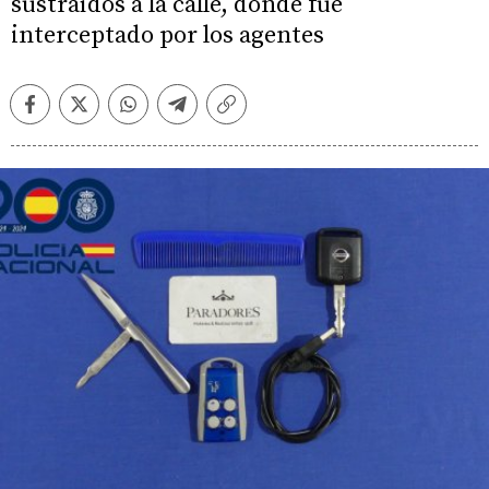
sustraídos a la calle, donde fue
interceptado por los agentes
Facebook
Twitter
Whatsapp
Telegram
Copiar
enlace