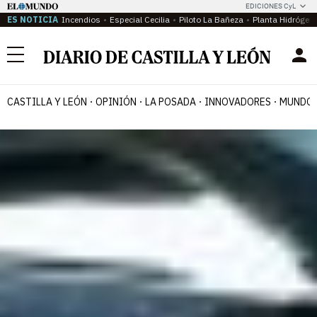
EDICIONES CyL
ES NOTICIA
Incendios
Especial Cecilia
Piloto La Bañeza
Planta Hidrógen
Menú
CASTILLA Y LEÓN
OPINIÓN
LA POSADA
INNOVADORES
MUNDO 