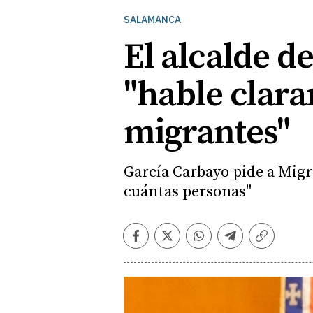
SALAMANCA
El alcalde d
"hable clara
migrantes"
García Carbayo pide a Migr
cuántas personas"
Facebook
Twitter
Whatsapp
Telegram
Copiar
enlace