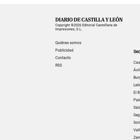
Copyright ©2026 Editorial Castellana de
Impresiones, S.L.
Quiénes somos
Publicidad
Sec
Contacto
Cas
RSS
Ávi
Bur
Leó
El B
Pal
Sal
Seg
Sor
Val
Za