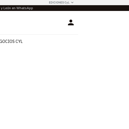
EDICIONES CyL
la y León en WhatsApp
Login
GOCIOS CYL