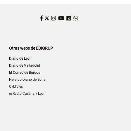
Facebook
Twitter
Instagram
YouTube
Dailymotion
WhatsApp
Otras webs de EDIGRUP
Diario de León
Diario de Valladolid
El Correo de Burgos
Heraldo-Diario de Soria
CyLTV.es
esRadio Castilla y León