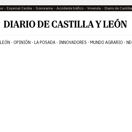
se
Especial Cecilia
Sonorama
Accidente tráfico
Vivienda
Diario de Castil
 LEÓN
OPINIÓN
LA POSADA
INNOVADORES
MUNDO AGRARIO
NE