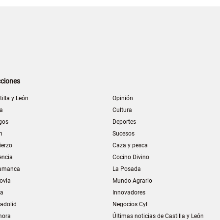
ciones
tilla y León
Opinión
la
Cultura
gos
Deportes
n
Sucesos
ierzo
Caza y pesca
encia
Cocino Divino
amanca
La Posada
ovia
Mundo Agrario
ia
Innovadores
ladolid
Negocios CyL
mora
Últimas noticias de Castilla y León