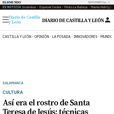
EDICIONES CyL
ES NOTICIA
Incendios
Especial Cecilia
Piloto La Bañeza
Planta Hidrógen
Diario de Castilla
Menú
y León
CASTILLA Y LEÓN
OPINIÓN
LA POSADA
INNOVADORES
MUNDO 
SALAMANCA
CULTURA
Así era el rostro de Santa
Teresa de Jesús: técnicas