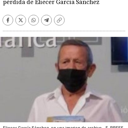
pérdida de Eliecer García Sánchez
Facebook
Twitter
Whatsapp
Telegram
Copiar
enlace
Eliecer García Sánchez, en una imagen de archivo.- E. PRESS