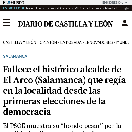
EDICIONES CyL
ES NOTICIA
Incendios
Especial Cecilia
Piloto La Bañeza
Planta Hidrógen
Menú
CASTILLA Y LEÓN
OPINIÓN
LA POSADA
INNOVADORES
MUNDO 
SALAMANCA
Fallece el histórico alcalde de
El Arco (Salamanca) que regía
en la localidad desde las
primeras elecciones de la
democracia
El PSOE muestra su “hondo pesar” por la