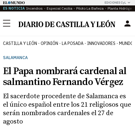
EDICIONES CyL
ES NOTICIA
Incendios
Especial Cecilia
Piloto La Bañeza
Planta Hidrógen
Menú
CASTILLA Y LEÓN
OPINIÓN
LA POSADA
INNOVADORES
MUNDO 
SALAMANCA
El Papa nombrará cardenal al
salmantino Fernando Vérgez
El sacerdote procedente de Salamanca es
el único español entre los 21 religiosos que
serán nombrados cardenales el 27 de
agosto