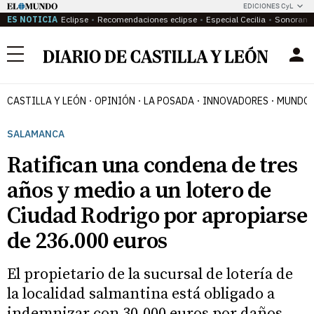
EDICIONES CyL
ES NOTICIA
Eclipse
Recomendaciones eclipse
Especial Cecilia
Sonoram
Menú
CASTILLA Y LEÓN
OPINIÓN
LA POSADA
INNOVADORES
MUNDO 
SALAMANCA
Ratifican una condena de tres
años y medio a un lotero de
Ciudad Rodrigo por apropiarse
de 236.000 euros
El propietario de la sucursal de lotería de
la localidad salmantina está obligado a
indemnizar con 30.000 euros por daños