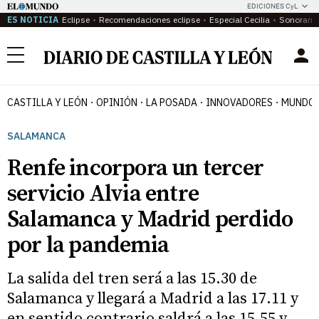
EDICIONES CyL
ES NOTICIA
Eclipse
Recomendaciones eclipse
Especial Cecilia
Sonoram
Menú
CASTILLA Y LEÓN
OPINIÓN
LA POSADA
INNOVADORES
MUNDO 
SALAMANCA
Renfe incorpora un tercer
servicio Alvia entre
Salamanca y Madrid perdido
por la pandemia
La salida del tren será a las 15.30 de
Salamanca y llegará a Madrid a las 17.11 y
en sentido contrario saldrá a las 15.55 y