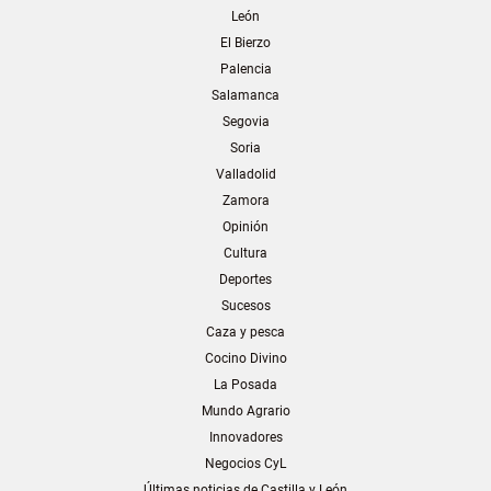
León
El Bierzo
Palencia
Salamanca
Segovia
Soria
Valladolid
Zamora
Opinión
Cultura
Deportes
Sucesos
Caza y pesca
Cocino Divino
La Posada
Mundo Agrario
Innovadores
Negocios CyL
Últimas noticias de Castilla y León